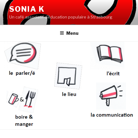
Aller
SONIA K
au
Un café associatif d'éducation populaire à Strasbourg
contenu
principal
Menu