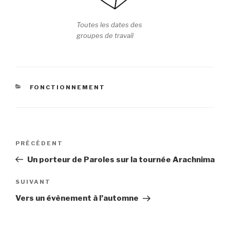
Toutes les dates des
groupes de travail
CATÉGORIES
FONCTIONNEMENT
Navigation
PRÉCÉDENT
Article
de
précédent
Un porteur de Paroles sur la tournée Arachnima
l’article
SUIVANT
Article
suivant
Vers un évènement à l’automne