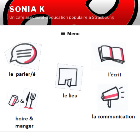
Aller
SONIA K
au
Un café associatif d'éducation populaire à Strasbourg
contenu
principal
Menu