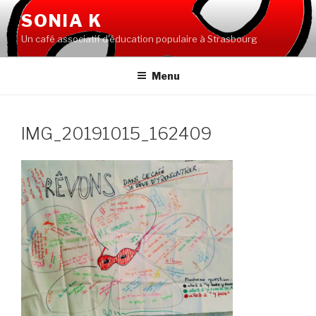
Aller
SONIA K
au
Un café associatif d'éducation populaire à Strasbourg
contenu
principal
Menu
IMG_20191015_162409