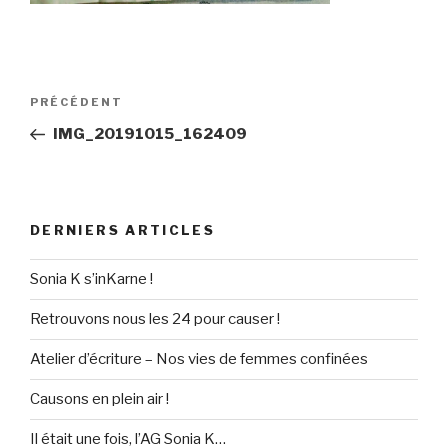
Navigation
PRÉCÉDENT
Article
de
précédent
IMG_20191015_162409
l’article
DERNIERS ARTICLES
Sonia K s’inKarne !
Retrouvons nous les 24 pour causer !
Atelier d’écriture – Nos vies de femmes confinées
Causons en plein air !
Il était une fois, l’AG Sonia K…