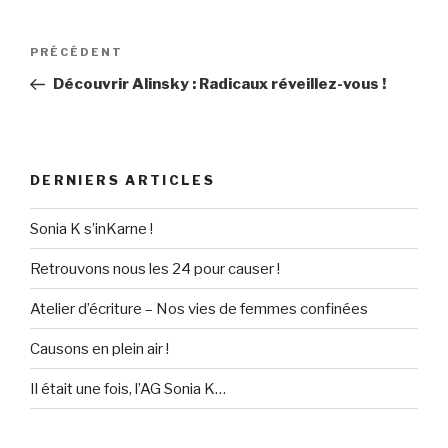
Navigation
PRÉCÉDENT
Article
de
précédent
Découvrir Alinsky : Radicaux réveillez-vous !
l’article
DERNIERS ARTICLES
Sonia K s’inKarne !
Retrouvons nous les 24 pour causer !
Atelier d’écriture – Nos vies de femmes confinées
Causons en plein air !
Il était une fois, l’AG Sonia K…